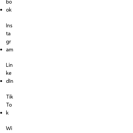
bo
ok
Ins
ta
gr
am
Lin
ke
dIn
Tik
To
k
Wi