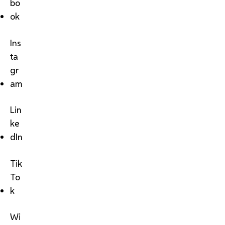
bo
ok
Ins
ta
gr
am
Lin
ke
dIn
Tik
To
k
Wi