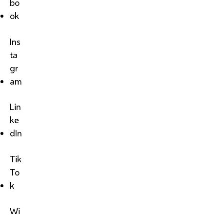
bo
ok
Ins
ta
gr
am
Lin
ke
dIn
Tik
To
k
Wi