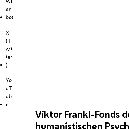
Wi
en
bot
X
(T
wit
ter
)
Yo
uT
ub
e
Viktor Frankl-Fonds d
humanistischen Psych