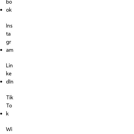
bo
ok
Ins
ta
gr
am
Lin
ke
dIn
Tik
To
k
Wi