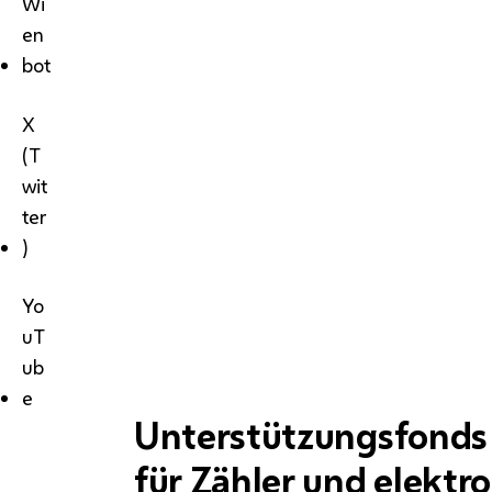
Wi
en
bot
X
(T
wit
ter
)
Yo
uT
ub
e
Unterstützungsfonds 
für Zähler und elektr