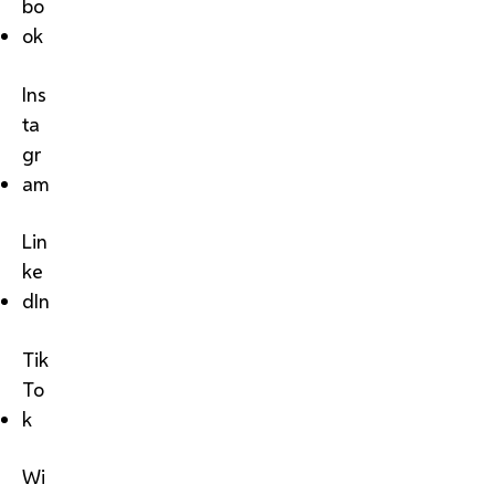
bo
ok
Ins
ta
gr
am
Lin
ke
dIn
Tik
To
k
Wi